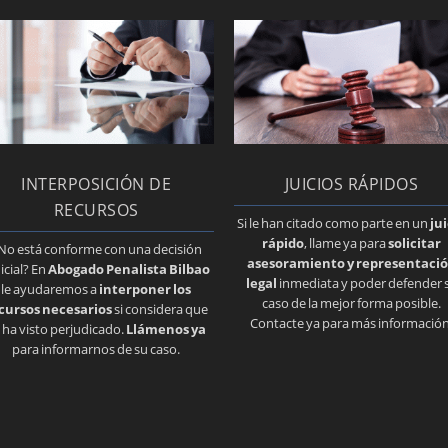
INTERPOSICIÓN DE
JUICIOS RÁPIDOS
RECURSOS
Si le han citado como parte en un
ju
rápido
, llame ya para
solicitar
No está conforme con una decisión
asesoramiento y representaci
icial? En
Abogado Penalista Bilbao
legal
inmediata y poder defender 
le ayudaremos a
interponer los
caso de la mejor forma posible.
cursos necesarios
si considera que
Contacte ya para más información
 ha visto perjudicado.
Llámenos ya
para informarnos de su caso.