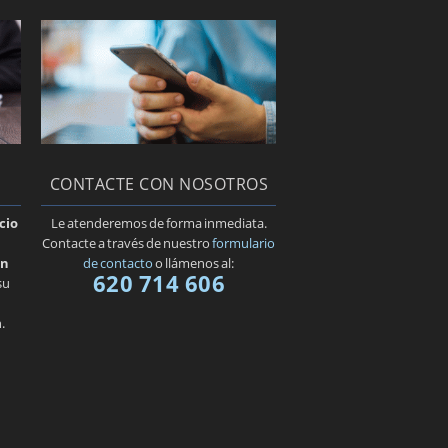
Recurso de casación
Derechos de la persona
detenida.
¿Conoce la diferencia
entre robo y hurto?
CONTACTE CON NOSOTROS
icio
Le atenderemos de forma inmediata.
Contacte a través de nuestro
formulario
ón
de contacto
o llámenos al:
620 714 606
su
.