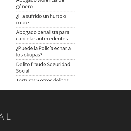
género
¿Ha sufrido un hurto o
robo?
Abogado penalista para
cancelar antecedentes
¿Puede la Policía echar a
los okupas?
Delito fraude Seguridad
Social
Torturas y otros delitos
contra la integridad moral
Delito de amenazas
Responsabilidad penal
menores
AL
¿Qué es el Tribunal del
Jurado?